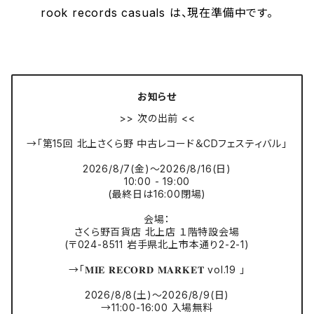
rook records casuals は、現在準備中です。
お知らせ
>> 次の出前 <<
→「第15回 北上さくら野 中古レコード＆CDフェスティバル」
2026/8/7(金)〜2026/8/16(日)
10:00 - 19:00
(最終日は16:00閉場)
会場：
さくら野百貨店 北上店 １階特設会場
(〒024-8511 岩手県北上市本通り2-2-1)
→「𝐌𝐈𝐄 𝐑𝐄𝐂𝐎𝐑𝐃 𝐌𝐀𝐑𝐊𝐄𝐓 vol.19 」
2026/8/8(土)〜2026/8/9(日)
→11:00-16:00 入場無料