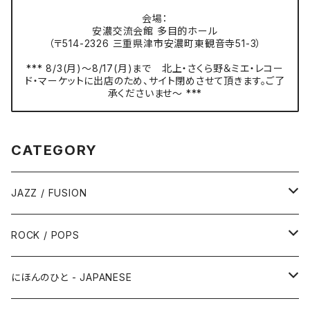
会場：
安濃交流会館 多目的ホール
（〒514-2326 三重県津市安濃町東観音寺51-3）
*** 8/3(月)〜8/17(月)まで 北上・さくら野＆ミエ・レコー
ド・マーケットに出店のため、サイト閉めさせて頂きます。ご了
承くださいませ〜 ***
CATEGORY
JAZZ / FUSION
ピアノ - Piano
ROCK / POPS
サックス - Saxophone
50s-60s POPULAR VOCAL / OLDIES
にほんのひと - JAPANESE