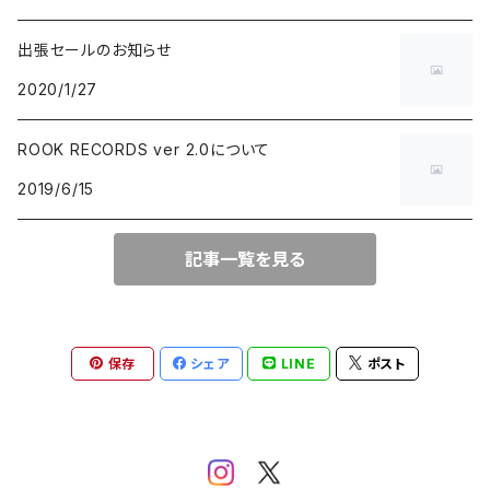
出張セールのお知らせ
BLUE NOTE
GARAGE PUNK / TRASH PUNK
演歌 / 懐メロ
NEW AGE / HEALING
HAWAIIAN
2020/1/27
にほんのJAZZ
POWER POP / NEO MOD / PUB ROCK
民謡・音頭・俗謡
SP
LATIN / BRASIL / BOSSA NOVA
ROOK RECORDS ver 2.0について
2019/6/15
big band / trad / swing
PUNK ROCK
落語・浪曲・芸能
AFRO / CUBAN
JAZZ VOCAL
POP PUNK / MELODIC PUNK
EUROPEAN
記事一覧を見る
FUSION / CROSSOVER
HARDCORE PUNK
CHANSON / CANZONE
保存
シェア
LINE
ポスト
ACID JAZZ / UK SOUL / NU JAZZ
EMO / POST HARDCORE
ASIAN MUSIC
FREE JAZZ
NEO SKA / 2TONE / SKA PUNK
DANCEHALL REGGAE