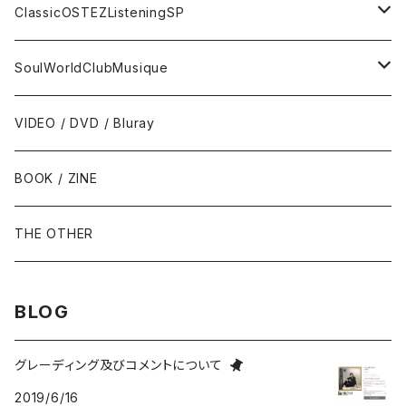
トランペット - Trumpet
SURF / INSTRO
グループサウンズ - GS
ClassicOSTEZListeningSP
トロンボーン - Trombone
FOLK / SSW
にほんのポップス
CLASSIC
SoulWorldClubMusique
フルート/クラリネット - Flute / Clarinet
COUNTRY / BLUEGRASS
アイドル
サウンド・トラック/映画音楽 - SOUNDTRACKS
SOUL / FUNK
VIDEO / DVD / Bluray
にほんのテレビ主題歌・テーマ
ヴァイヴ/オルガン - Vibraphone/organ
HILLBILLY / ROCKABILLY / R&R
ニューミュージック / にほんのフォーク
COMEDY / SPOKEN WORD / READING
BLUES
BOOK / ZINE
ギター・ベース・ドラム - g / b / ds
70s-moderns POPS
にほんのロック
NOVELTY / SABPM
GOSPEL / CCM
THE OTHER
violin / cello
HARD ROCK / HEAVY METAL
にほんのパンク・オルタナティヴ
EASY LISTENING / MOOD MUSIC
SKA / ROCKSTEADY
BLOG
Accordion / Bandoneon
NEO ROCKABILLY / PSYCHOBILLY
にほんのハードロック・ヘヴィメタル
現代音楽Contemporary / PostModern
ROOTS REGGAE / DUB
グレーディング及びコメントについて
2019/6/16
group / session
PROGRESSIVE ROCK / PSYCHEDELIA
歌謡曲
AVANT / EXPERIMENTAL / NOISE
FOLKLORE - フォルクローレ