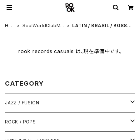
HO
SoulWorldClubMu
LATIN / BRASIL / BOSSA
ME
sique
NOVA
rook records casuals は、現在準備中です。
CATEGORY
JAZZ / FUSION
ピアノ - Piano
ROCK / POPS