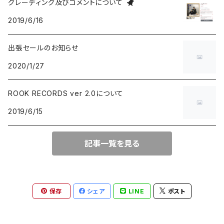
グレーディング及びコメントについて
2019/6/16
group / session
PROGRESSIVE ROCK / PSYCHEDELIA
歌謡曲
AVANT / EXPERIMENTAL / NOISE
FOLKLORE - フォルクローレ
出張セールのお知らせ
BLUE NOTE
GARAGE PUNK / TRASH PUNK
演歌 / 懐メロ
NEW AGE / HEALING
HAWAIIAN
2020/1/27
にほんのJAZZ
POWER POP / NEO MOD / PUB ROCK
民謡・音頭・俗謡
SP
LATIN / BRASIL / BOSSA NOVA
ROOK RECORDS ver 2.0について
2019/6/15
big band / trad / swing
PUNK ROCK
落語・浪曲・芸能
AFRO / CUBAN
JAZZ VOCAL
POP PUNK / MELODIC PUNK
EUROPEAN
記事一覧を見る
FUSION / CROSSOVER
HARDCORE PUNK
CHANSON / CANZONE
保存
シェア
LINE
ポスト
ACID JAZZ / UK SOUL / NU JAZZ
EMO / POST HARDCORE
ASIAN MUSIC