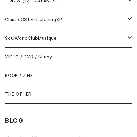
サックス - Saxophone
50s-60s POPULAR VOCAL / OLDIES
にほんのひと - JAPANESE
トランペット - Trumpet
SURF / INSTRO
グループサウンズ - GS
ClassicOSTEZListeningSP
トロンボーン - Trombone
FOLK / SSW
にほんのポップス
CLASSIC
SoulWorldClubMusique
フルート/クラリネット - Flute / Clarinet
COUNTRY / BLUEGRASS
アイドル
サウンド・トラック/映画音楽 - SOUNDTRACKS
SOUL / FUNK
VIDEO / DVD / Bluray
にほんのテレビ主題歌・テーマ
ヴァイヴ/オルガン - Vibraphone/organ
HILLBILLY / ROCKABILLY / R&R
ニューミュージック / にほんのフォーク
COMEDY / SPOKEN WORD / READING
BLUES
BOOK / ZINE
ギター・ベース・ドラム - g / b / ds
70s-moderns POPS
にほんのロック
NOVELTY / SABPM
GOSPEL / CCM
THE OTHER
violin / cello
HARD ROCK / HEAVY METAL
にほんのパンク・オルタナティヴ
EASY LISTENING / MOOD MUSIC
SKA / ROCKSTEADY
BLOG
Accordion / Bandoneon
NEO ROCKABILLY / PSYCHOBILLY
にほんのハードロック・ヘヴィメタル
現代音楽Contemporary / PostModern
ROOTS REGGAE / DUB