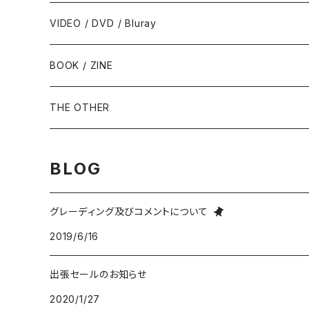
フルート/クラリネット - Flute / Clarinet
COUNTRY / BLUEGRASS
アイドル
サウンド・トラック/映画音楽 - SOUNDTRACKS
SOUL / FUNK
VIDEO / DVD / Bluray
にほんのテレビ主題歌・テーマ
ヴァイヴ/オルガン - Vibraphone/organ
HILLBILLY / ROCKABILLY / R&R
ニューミュージック / にほんのフォーク
COMEDY / SPOKEN WORD / READING
BLUES
BOOK / ZINE
ギター・ベース・ドラム - g / b / ds
70s-moderns POPS
にほんのロック
NOVELTY / SABPM
GOSPEL / CCM
THE OTHER
violin / cello
HARD ROCK / HEAVY METAL
にほんのパンク・オルタナティヴ
EASY LISTENING / MOOD MUSIC
SKA / ROCKSTEADY
BLOG
Accordion / Bandoneon
NEO ROCKABILLY / PSYCHOBILLY
にほんのハードロック・ヘヴィメタル
現代音楽Contemporary / PostModern
ROOTS REGGAE / DUB
グレーディング及びコメントについて
group / session
PROGRESSIVE ROCK / PSYCHEDELIA
歌謡曲
AVANT / EXPERIMENTAL / NOISE
FOLKLORE - フォルクローレ
2019/6/16
出張セールのお知らせ
BLUE NOTE
GARAGE PUNK / TRASH PUNK
演歌 / 懐メロ
NEW AGE / HEALING
HAWAIIAN
2020/1/27