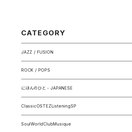
CATEGORY
JAZZ / FUSION
ピアノ - Piano
ROCK / POPS
サックス - Saxophone
50s-60s POPULAR VOCAL / OLDIES
にほんのひと - JAPANESE
トランペット - Trumpet
SURF / INSTRO
グループサウンズ - GS
ClassicOSTEZListeningSP
トロンボーン - Trombone
FOLK / SSW
にほんのポップス
CLASSIC
SoulWorldClubMusique