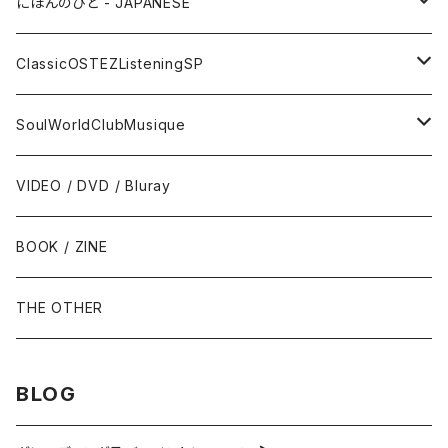
サックス - Saxophone
50s-60s POPULAR VOCAL / OLDIES
にほんのひと - JAPANESE
トランペット - Trumpet
SURF / INSTRO
グループサウンズ - GS
ClassicOSTEZListeningSP
トロンボーン - Trombone
FOLK / SSW
にほんのポップス
CLASSIC
SoulWorldClubMusique
フルート/クラリネット - Flute / Clarinet
COUNTRY / BLUEGRASS
アイドル
サウンド・トラック/映画音楽 - SOUNDTRACKS
SOUL / FUNK
VIDEO / DVD / Bluray
にほんのテレビ主題歌・テーマ
ヴァイヴ/オルガン - Vibraphone/organ
HILLBILLY / ROCKABILLY / R&R
ニューミュージック / にほんのフォーク
COMEDY / SPOKEN WORD / READING
BLUES
BOOK / ZINE
ギター・ベース・ドラム - g / b / ds
70s-moderns POPS
にほんのロック
NOVELTY / SABPM
GOSPEL / CCM
THE OTHER
violin / cello
HARD ROCK / HEAVY METAL
にほんのパンク・オルタナティヴ
EASY LISTENING / MOOD MUSIC
SKA / ROCKSTEADY
BLOG
Accordion / Bandoneon
NEO ROCKABILLY / PSYCHOBILLY
にほんのハードロック・ヘヴィメタル
現代音楽Contemporary / PostModern
ROOTS REGGAE / DUB