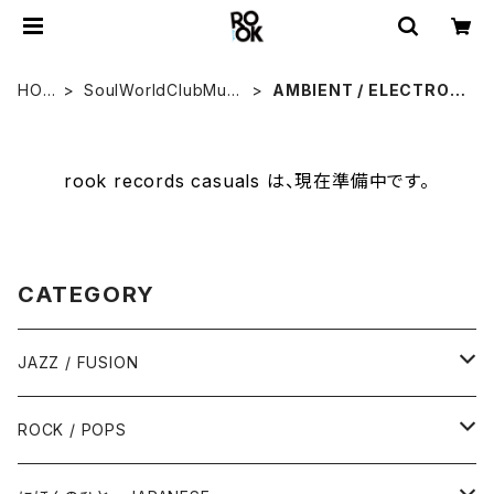
HOM
SoulWorldClubMusi
AMBIENT / ELECTRON
E
que
ICA
rook records casuals は、現在準備中です。
CATEGORY
JAZZ / FUSION
ピアノ - Piano
ROCK / POPS