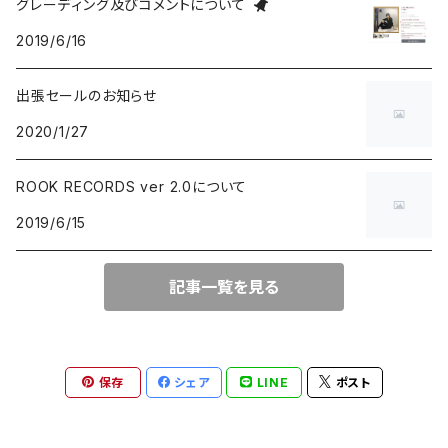
グレーディング及びコメントについて
2019/6/16
group / session
PROGRESSIVE ROCK / PSYCHEDELIA
歌謡曲
AVANT / EXPERIMENTAL / NOISE
FOLKLORE - フォルクローレ
出張セールのお知らせ
BLUE NOTE
GARAGE PUNK / TRASH PUNK
演歌 / 懐メロ
NEW AGE / HEALING
HAWAIIAN
2020/1/27
にほんのJAZZ
POWER POP / NEO MOD / PUB ROCK
民謡・音頭・俗謡
SP
LATIN / BRASIL / BOSSA NOVA
ROOK RECORDS ver 2.0について
2019/6/15
big band / trad / swing
PUNK ROCK
落語・浪曲・芸能
AFRO / CUBAN
JAZZ VOCAL
POP PUNK / MELODIC PUNK
EUROPEAN
記事一覧を見る
FUSION / CROSSOVER
HARDCORE PUNK
CHANSON / CANZONE
保存
シェア
LINE
ポスト
ACID JAZZ / UK SOUL / NU JAZZ
EMO / POST HARDCORE
ASIAN MUSIC