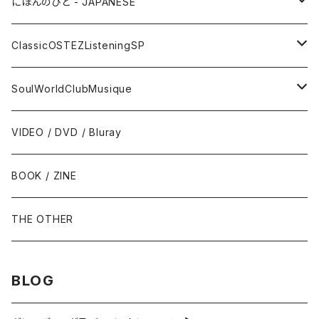
サックス - Saxophone
50s-60s POPULAR VOCAL / OLDIES
にほんのひと - JAPANESE
トランペット - Trumpet
SURF / INSTRO
グループサウンズ - GS
ClassicOSTEZListeningSP
トロンボーン - Trombone
FOLK / SSW
にほんのポップス
CLASSIC
SoulWorldClubMusique
フルート/クラリネット - Flute / Clarinet
COUNTRY / BLUEGRASS
アイドル
サウンド・トラック/映画音楽 - SOUNDTRACKS
SOUL / FUNK
VIDEO / DVD / Bluray
にほんのテレビ主題歌・テーマ
ヴァイヴ/オルガン - Vibraphone/organ
HILLBILLY / ROCKABILLY / R&R
ニューミュージック / にほんのフォーク
COMEDY / SPOKEN WORD / READING
BLUES
BOOK / ZINE
ギター・ベース・ドラム - g / b / ds
70s-moderns POPS
にほんのロック
NOVELTY / SABPM
GOSPEL / CCM
THE OTHER
violin / cello
HARD ROCK / HEAVY METAL
にほんのパンク・オルタナティヴ
EASY LISTENING / MOOD MUSIC
SKA / ROCKSTEADY
BLOG
Accordion / Bandoneon
NEO ROCKABILLY / PSYCHOBILLY
にほんのハードロック・ヘヴィメタル
現代音楽Contemporary / PostModern
ROOTS REGGAE / DUB