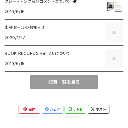
グレーディング及びコメントについて
2019/6/16
group / session
PROGRESSIVE ROCK / PSYCHEDELIA
歌謡曲
AVANT / EXPERIMENTAL / NOISE
FOLKLORE - フォルクローレ
出張セールのお知らせ
BLUE NOTE
GARAGE PUNK / TRASH PUNK
演歌 / 懐メロ
NEW AGE / HEALING
HAWAIIAN
2020/1/27
にほんのJAZZ
POWER POP / NEO MOD / PUB ROCK
民謡・音頭・俗謡
SP
LATIN / BRASIL / BOSSA NOVA
ROOK RECORDS ver 2.0について
2019/6/15
big band / trad / swing
PUNK ROCK
落語・浪曲・芸能
AFRO / CUBAN
JAZZ VOCAL
POP PUNK / MELODIC PUNK
EUROPEAN
記事一覧を見る
FUSION / CROSSOVER
HARDCORE PUNK
CHANSON / CANZONE
保存
シェア
LINE
ポスト
ACID JAZZ / UK SOUL / NU JAZZ
EMO / POST HARDCORE
ASIAN MUSIC