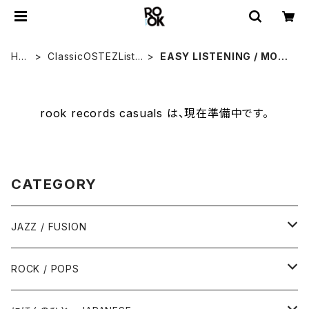
HO
ClassicOSTEZListe
EASY LISTENING / MOO
ME
ningSP
D MUSIC
rook records casuals は、現在準備中です。
CATEGORY
JAZZ / FUSION
ピアノ - Piano
ROCK / POPS