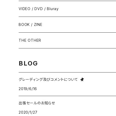
フルート/クラリネット - Flute / Clarinet
COUNTRY / BLUEGRASS
アイドル
サウンド・トラック/映画音楽 - SOUNDTRACKS
SOUL / FUNK
VIDEO / DVD / Bluray
にほんのテレビ主題歌・テーマ
ヴァイヴ/オルガン - Vibraphone/organ
HILLBILLY / ROCKABILLY / R&R
ニューミュージック / にほんのフォーク
COMEDY / SPOKEN WORD / READING
BLUES
BOOK / ZINE
ギター・ベース・ドラム - g / b / ds
70s-moderns POPS
にほんのロック
NOVELTY / SABPM
GOSPEL / CCM
THE OTHER
violin / cello
HARD ROCK / HEAVY METAL
にほんのパンク・オルタナティヴ
EASY LISTENING / MOOD MUSIC
SKA / ROCKSTEADY
BLOG
Accordion / Bandoneon
NEO ROCKABILLY / PSYCHOBILLY
にほんのハードロック・ヘヴィメタル
現代音楽Contemporary / PostModern
ROOTS REGGAE / DUB
グレーディング及びコメントについて
group / session
PROGRESSIVE ROCK / PSYCHEDELIA
歌謡曲
AVANT / EXPERIMENTAL / NOISE
FOLKLORE - フォルクローレ
2019/6/16
出張セールのお知らせ
BLUE NOTE
GARAGE PUNK / TRASH PUNK
演歌 / 懐メロ
NEW AGE / HEALING
HAWAIIAN
2020/1/27