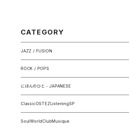
CATEGORY
JAZZ / FUSION
ピアノ - Piano
ROCK / POPS
サックス - Saxophone
50s-60s POPULAR VOCAL / OLDIES
にほんのひと - JAPANESE
トランペット - Trumpet
SURF / INSTRO
グループサウンズ - GS
ClassicOSTEZListeningSP
トロンボーン - Trombone
FOLK / SSW
にほんのポップス
CLASSIC
SoulWorldClubMusique