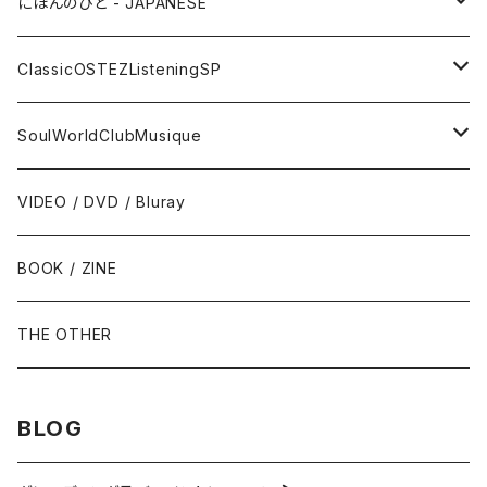
サックス - Saxophone
50s-60s POPULAR VOCAL / OLDIES
にほんのひと - JAPANESE
トランペット - Trumpet
SURF / INSTRO
グループサウンズ - GS
ClassicOSTEZListeningSP
トロンボーン - Trombone
FOLK / SSW
にほんのポップス
CLASSIC
SoulWorldClubMusique
フルート/クラリネット - Flute / Clarinet
COUNTRY / BLUEGRASS
アイドル
サウンド・トラック/映画音楽 - SOUNDTRACKS
SOUL / FUNK
VIDEO / DVD / Bluray
にほんのテレビ主題歌・テーマ
ヴァイヴ/オルガン - Vibraphone/organ
HILLBILLY / ROCKABILLY / R&R
ニューミュージック / にほんのフォーク
COMEDY / SPOKEN WORD / READING
BLUES
BOOK / ZINE
ギター・ベース・ドラム - g / b / ds
70s-moderns POPS
にほんのロック
NOVELTY / SABPM
GOSPEL / CCM
THE OTHER
violin / cello
HARD ROCK / HEAVY METAL
にほんのパンク・オルタナティヴ
EASY LISTENING / MOOD MUSIC
SKA / ROCKSTEADY
BLOG
Accordion / Bandoneon
NEO ROCKABILLY / PSYCHOBILLY
にほんのハードロック・ヘヴィメタル
現代音楽Contemporary / PostModern
ROOTS REGGAE / DUB