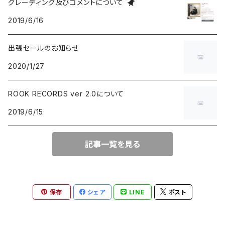
グレーディング及びコメントについて
2019/6/16
group / session
PROGRESSIVE ROCK / PSYCHEDELIA
歌謡曲
AVANT / EXPERIMENTAL / NOISE
FOLKLORE - フォルクローレ
出張セールのお知らせ
BLUE NOTE
GARAGE PUNK / TRASH PUNK
演歌 / 懐メロ
NEW AGE / HEALING
HAWAIIAN
2020/1/27
にほんのJAZZ
POWER POP / NEO MOD / PUB ROCK
民謡・音頭・俗謡
SP
LATIN / BRASIL / BOSSA NOVA
ROOK RECORDS ver 2.0について
2019/6/15
big band / trad / swing
PUNK ROCK
落語・浪曲・芸能
AFRO / CUBAN
JAZZ VOCAL
POP PUNK / MELODIC PUNK
EUROPEAN
記事一覧を見る
FUSION / CROSSOVER
HARDCORE PUNK
CHANSON / CANZONE
保存
シェア
LINE
ポスト
ACID JAZZ / UK SOUL / NU JAZZ
EMO / POST HARDCORE
ASIAN MUSIC