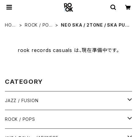
HOM
ROCK / POP
NEO SKA / 2TONE / SKA PUN
E
S
K
rook records casuals は、現在準備中です。
CATEGORY
JAZZ / FUSION
ピアノ - Piano
ROCK / POPS