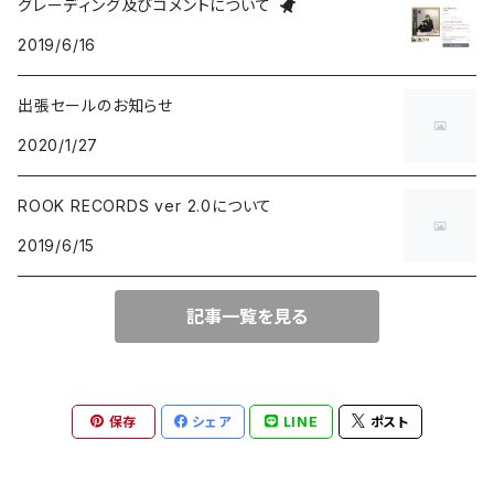
グレーディング及びコメントについて
2019/6/16
group / session
PROGRESSIVE ROCK / PSYCHEDELIA
歌謡曲
AVANT / EXPERIMENTAL / NOISE
FOLKLORE - フォルクローレ
出張セールのお知らせ
BLUE NOTE
GARAGE PUNK / TRASH PUNK
演歌 / 懐メロ
NEW AGE / HEALING
HAWAIIAN
2020/1/27
にほんのJAZZ
POWER POP / NEO MOD / PUB ROCK
民謡・音頭・俗謡
SP
LATIN / BRASIL / BOSSA NOVA
ROOK RECORDS ver 2.0について
2019/6/15
big band / trad / swing
PUNK ROCK
落語・浪曲・芸能
AFRO / CUBAN
JAZZ VOCAL
POP PUNK / MELODIC PUNK
EUROPEAN
記事一覧を見る
FUSION / CROSSOVER
HARDCORE PUNK
CHANSON / CANZONE
保存
シェア
LINE
ポスト
ACID JAZZ / UK SOUL / NU JAZZ
EMO / POST HARDCORE
ASIAN MUSIC