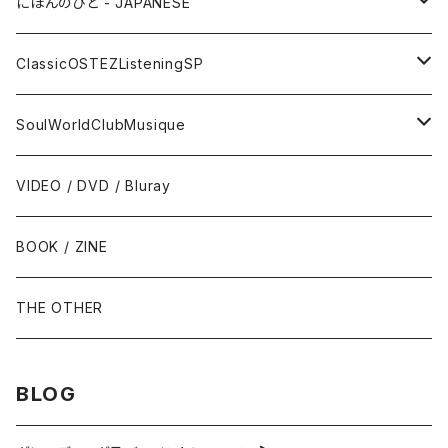
サックス - Saxophone
50s-60s POPULAR VOCAL / OLDIES
にほんのひと - JAPANESE
トランペット - Trumpet
SURF / INSTRO
グループサウンズ - GS
ClassicOSTEZListeningSP
トロンボーン - Trombone
FOLK / SSW
にほんのポップス
CLASSIC
SoulWorldClubMusique
フルート/クラリネット - Flute / Clarinet
COUNTRY / BLUEGRASS
アイドル
サウンド・トラック/映画音楽 - SOUNDTRACKS
SOUL / FUNK
VIDEO / DVD / Bluray
にほんのテレビ主題歌・テーマ
ヴァイヴ/オルガン - Vibraphone/organ
HILLBILLY / ROCKABILLY / R&R
ニューミュージック / にほんのフォーク
COMEDY / SPOKEN WORD / READING
BLUES
BOOK / ZINE
ギター・ベース・ドラム - g / b / ds
70s-moderns POPS
にほんのロック
NOVELTY / SABPM
GOSPEL / CCM
THE OTHER
violin / cello
HARD ROCK / HEAVY METAL
にほんのパンク・オルタナティヴ
EASY LISTENING / MOOD MUSIC
SKA / ROCKSTEADY
BLOG
Accordion / Bandoneon
NEO ROCKABILLY / PSYCHOBILLY
にほんのハードロック・ヘヴィメタル
現代音楽Contemporary / PostModern
ROOTS REGGAE / DUB