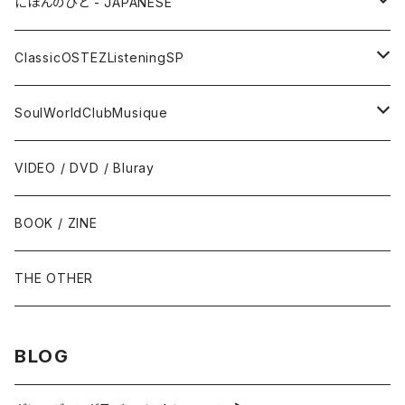
サックス - Saxophone
50s-60s POPULAR VOCAL / OLDIES
にほんのひと - JAPANESE
トランペット - Trumpet
SURF / INSTRO
グループサウンズ - GS
ClassicOSTEZListeningSP
トロンボーン - Trombone
FOLK / SSW
にほんのポップス
CLASSIC
SoulWorldClubMusique
フルート/クラリネット - Flute / Clarinet
COUNTRY / BLUEGRASS
アイドル
サウンド・トラック/映画音楽 - SOUNDTRACKS
SOUL / FUNK
VIDEO / DVD / Bluray
にほんのテレビ主題歌・テーマ
ヴァイヴ/オルガン - Vibraphone/organ
HILLBILLY / ROCKABILLY / R&R
ニューミュージック / にほんのフォーク
COMEDY / SPOKEN WORD / READING
BLUES
BOOK / ZINE
ギター・ベース・ドラム - g / b / ds
70s-moderns POPS
にほんのロック
NOVELTY / SABPM
GOSPEL / CCM
THE OTHER
violin / cello
HARD ROCK / HEAVY METAL
にほんのパンク・オルタナティヴ
EASY LISTENING / MOOD MUSIC
SKA / ROCKSTEADY
BLOG
Accordion / Bandoneon
NEO ROCKABILLY / PSYCHOBILLY
にほんのハードロック・ヘヴィメタル
現代音楽Contemporary / PostModern
ROOTS REGGAE / DUB