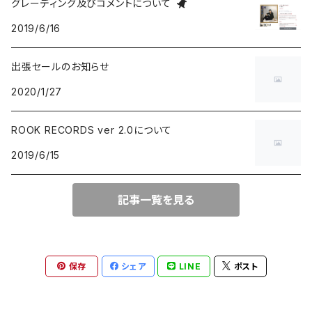
グレーディング及びコメントについて
2019/6/16
group / session
PROGRESSIVE ROCK / PSYCHEDELIA
歌謡曲
AVANT / EXPERIMENTAL / NOISE
FOLKLORE - フォルクローレ
出張セールのお知らせ
BLUE NOTE
GARAGE PUNK / TRASH PUNK
演歌 / 懐メロ
NEW AGE / HEALING
HAWAIIAN
2020/1/27
にほんのJAZZ
POWER POP / NEO MOD / PUB ROCK
民謡・音頭・俗謡
SP
LATIN / BRASIL / BOSSA NOVA
ROOK RECORDS ver 2.0について
2019/6/15
big band / trad / swing
PUNK ROCK
落語・浪曲・芸能
AFRO / CUBAN
JAZZ VOCAL
POP PUNK / MELODIC PUNK
EUROPEAN
記事一覧を見る
FUSION / CROSSOVER
HARDCORE PUNK
CHANSON / CANZONE
保存
シェア
LINE
ポスト
ACID JAZZ / UK SOUL / NU JAZZ
EMO / POST HARDCORE
ASIAN MUSIC