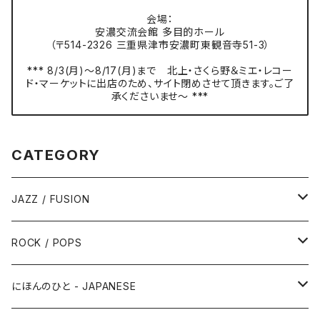
会場：
安濃交流会館 多目的ホール
（〒514-2326 三重県津市安濃町東観音寺51-3）
*** 8/3(月)〜8/17(月)まで 北上・さくら野＆ミエ・レコー
ド・マーケットに出店のため、サイト閉めさせて頂きます。ご了
承くださいませ〜 ***
CATEGORY
JAZZ / FUSION
ピアノ - Piano
ROCK / POPS
サックス - Saxophone
50s-60s POPULAR VOCAL / OLDIES
にほんのひと - JAPANESE