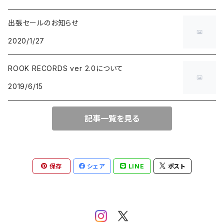
出張セールのお知らせ
BLUE NOTE
GARAGE PUNK / TRASH PUNK
演歌 / 懐メロ
NEW AGE / HEALING
HAWAIIAN
2020/1/27
にほんのJAZZ
POWER POP / NEO MOD / PUB ROCK
民謡・音頭・俗謡
SP
LATIN / BRASIL / BOSSA NOVA
ROOK RECORDS ver 2.0について
2019/6/15
big band / trad / swing
PUNK ROCK
落語・浪曲・芸能
AFRO / CUBAN
JAZZ VOCAL
POP PUNK / MELODIC PUNK
EUROPEAN
記事一覧を見る
FUSION / CROSSOVER
HARDCORE PUNK
CHANSON / CANZONE
保存
シェア
LINE
ポスト
ACID JAZZ / UK SOUL / NU JAZZ
EMO / POST HARDCORE
ASIAN MUSIC
FREE JAZZ
NEO SKA / 2TONE / SKA PUNK
DANCEHALL REGGAE