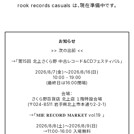
rook records casuals は、現在準備中です。
お知らせ
>> 次の出前 <<
→「第15回 北上さくら野 中古レコード＆CDフェスティバル」
2026/8/7(金)〜2026/8/16(日)
10:00 - 19:00
(最終日は16:00閉場)
会場：
さくら野百貨店 北上店 １階特設会場
(〒024-8511 岩手県北上市本通り2-2-1)
→「𝐌𝐈𝐄 𝐑𝐄𝐂𝐎𝐑𝐃 𝐌𝐀𝐑𝐊𝐄𝐓 vol.19 」
2026/8/8(土)〜2026/8/9(日)
→11:00-16:00 入場無料