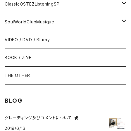
トランペット - Trumpet
SURF / INSTRO
グループサウンズ - GS
ClassicOSTEZListeningSP
トロンボーン - Trombone
FOLK / SSW
にほんのポップス
CLASSIC
SoulWorldClubMusique
フルート/クラリネット - Flute / Clarinet
COUNTRY / BLUEGRASS
アイドル
サウンド・トラック/映画音楽 - SOUNDTRACKS
SOUL / FUNK
VIDEO / DVD / Bluray
にほんのテレビ主題歌・テーマ
ヴァイヴ/オルガン - Vibraphone/organ
HILLBILLY / ROCKABILLY / R&R
ニューミュージック / にほんのフォーク
COMEDY / SPOKEN WORD / READING
BLUES
BOOK / ZINE
ギター・ベース・ドラム - g / b / ds
70s-moderns POPS
にほんのロック
NOVELTY / SABPM
GOSPEL / CCM
THE OTHER
violin / cello
HARD ROCK / HEAVY METAL
にほんのパンク・オルタナティヴ
EASY LISTENING / MOOD MUSIC
SKA / ROCKSTEADY
BLOG
Accordion / Bandoneon
NEO ROCKABILLY / PSYCHOBILLY
にほんのハードロック・ヘヴィメタル
現代音楽Contemporary / PostModern
ROOTS REGGAE / DUB
グレーディング及びコメントについて
2019/6/16
group / session
PROGRESSIVE ROCK / PSYCHEDELIA
歌謡曲
AVANT / EXPERIMENTAL / NOISE
FOLKLORE - フォルクローレ