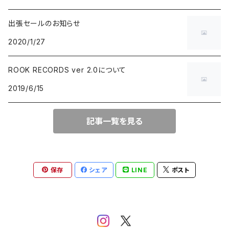
出張セールのお知らせ
BLUE NOTE
GARAGE PUNK / TRASH PUNK
演歌 / 懐メロ
NEW AGE / HEALING
HAWAIIAN
2020/1/27
にほんのJAZZ
POWER POP / NEO MOD / PUB ROCK
民謡・音頭・俗謡
SP
LATIN / BRASIL / BOSSA NOVA
ROOK RECORDS ver 2.0について
2019/6/15
big band / trad / swing
PUNK ROCK
落語・浪曲・芸能
AFRO / CUBAN
JAZZ VOCAL
POP PUNK / MELODIC PUNK
EUROPEAN
記事一覧を見る
FUSION / CROSSOVER
HARDCORE PUNK
CHANSON / CANZONE
保存
シェア
LINE
ポスト
ACID JAZZ / UK SOUL / NU JAZZ
EMO / POST HARDCORE
ASIAN MUSIC
FREE JAZZ
NEO SKA / 2TONE / SKA PUNK
DANCEHALL REGGAE