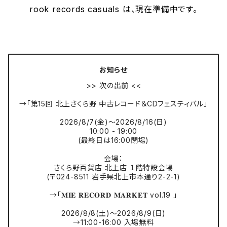
rook records casuals は、現在準備中です。
お知らせ
>> 次の出前 <<
→「第15回 北上さくら野 中古レコード＆CDフェスティバル」
2026/8/7(金)〜2026/8/16(日)
10:00 - 19:00
(最終日は16:00閉場)
会場：
さくら野百貨店 北上店 １階特設会場
(〒024-8511 岩手県北上市本通り2-2-1)
→「𝐌𝐈𝐄 𝐑𝐄𝐂𝐎𝐑𝐃 𝐌𝐀𝐑𝐊𝐄𝐓 vol.19 」
2026/8/8(土)〜2026/8/9(日)
→11:00-16:00 入場無料