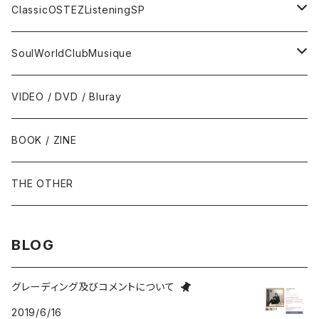
トランペット - Trumpet
SURF / INSTRO
グループサウンズ - GS
ClassicOSTEZListeningSP
トロンボーン - Trombone
FOLK / SSW
にほんのポップス
CLASSIC
SoulWorldClubMusique
フルート/クラリネット - Flute / Clarinet
COUNTRY / BLUEGRASS
アイドル
サウンド・トラック/映画音楽 - SOUNDTRACKS
SOUL / FUNK
VIDEO / DVD / Bluray
にほんのテレビ主題歌・テーマ
ヴァイヴ/オルガン - Vibraphone/organ
HILLBILLY / ROCKABILLY / R&R
ニューミュージック / にほんのフォーク
COMEDY / SPOKEN WORD / READING
BLUES
BOOK / ZINE
ギター・ベース・ドラム - g / b / ds
70s-moderns POPS
にほんのロック
NOVELTY / SABPM
GOSPEL / CCM
THE OTHER
violin / cello
HARD ROCK / HEAVY METAL
にほんのパンク・オルタナティヴ
EASY LISTENING / MOOD MUSIC
SKA / ROCKSTEADY
BLOG
Accordion / Bandoneon
NEO ROCKABILLY / PSYCHOBILLY
にほんのハードロック・ヘヴィメタル
現代音楽Contemporary / PostModern
ROOTS REGGAE / DUB
グレーディング及びコメントについて
2019/6/16
group / session
PROGRESSIVE ROCK / PSYCHEDELIA
歌謡曲
AVANT / EXPERIMENTAL / NOISE
FOLKLORE - フォルクローレ