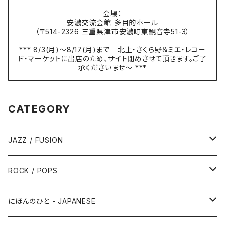
会場：
安濃交流会館 多目的ホール
（〒514-2326 三重県津市安濃町東観音寺51-3）
*** 8/3(月)〜8/17(月)まで 北上・さくら野＆ミエ・レコー
ド・マーケットに出店のため、サイト閉めさせて頂きます。ご了
承くださいませ〜 ***
CATEGORY
JAZZ / FUSION
ピアノ - Piano
ROCK / POPS
サックス - Saxophone
50s-60s POPULAR VOCAL / OLDIES
にほんのひと - JAPANESE