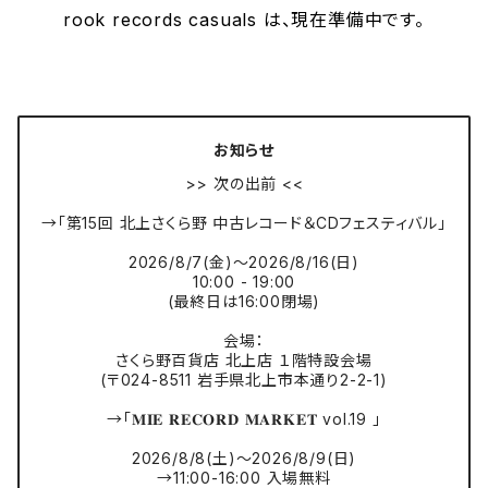
rook records casuals は、現在準備中です。
お知らせ
>> 次の出前 <<
→「第15回 北上さくら野 中古レコード＆CDフェスティバル」
2026/8/7(金)〜2026/8/16(日)
10:00 - 19:00
(最終日は16:00閉場)
会場：
さくら野百貨店 北上店 １階特設会場
(〒024-8511 岩手県北上市本通り2-2-1)
→「𝐌𝐈𝐄 𝐑𝐄𝐂𝐎𝐑𝐃 𝐌𝐀𝐑𝐊𝐄𝐓 vol.19 」
2026/8/8(土)〜2026/8/9(日)
→11:00-16:00 入場無料