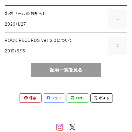
出張セールのお知らせ
BLUE NOTE
GARAGE PUNK / TRASH PUNK
演歌 / 懐メロ
NEW AGE / HEALING
HAWAIIAN
2020/1/27
にほんのJAZZ
POWER POP / NEO MOD / PUB ROCK
民謡・音頭・俗謡
SP
LATIN / BRASIL / BOSSA NOVA
ROOK RECORDS ver 2.0について
2019/6/15
big band / trad / swing
PUNK ROCK
落語・浪曲・芸能
AFRO / CUBAN
JAZZ VOCAL
POP PUNK / MELODIC PUNK
EUROPEAN
記事一覧を見る
FUSION / CROSSOVER
HARDCORE PUNK
CHANSON / CANZONE
保存
シェア
LINE
ポスト
ACID JAZZ / UK SOUL / NU JAZZ
EMO / POST HARDCORE
ASIAN MUSIC
FREE JAZZ
NEO SKA / 2TONE / SKA PUNK
DANCEHALL REGGAE