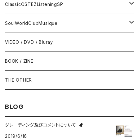
トランペット - Trumpet
SURF / INSTRO
グループサウンズ - GS
ClassicOSTEZListeningSP
トロンボーン - Trombone
FOLK / SSW
にほんのポップス
CLASSIC
SoulWorldClubMusique
フルート/クラリネット - Flute / Clarinet
COUNTRY / BLUEGRASS
アイドル
サウンド・トラック/映画音楽 - SOUNDTRACKS
SOUL / FUNK
VIDEO / DVD / Bluray
にほんのテレビ主題歌・テーマ
ヴァイヴ/オルガン - Vibraphone/organ
HILLBILLY / ROCKABILLY / R&R
ニューミュージック / にほんのフォーク
COMEDY / SPOKEN WORD / READING
BLUES
BOOK / ZINE
ギター・ベース・ドラム - g / b / ds
70s-moderns POPS
にほんのロック
NOVELTY / SABPM
GOSPEL / CCM
THE OTHER
violin / cello
HARD ROCK / HEAVY METAL
にほんのパンク・オルタナティヴ
EASY LISTENING / MOOD MUSIC
SKA / ROCKSTEADY
BLOG
Accordion / Bandoneon
NEO ROCKABILLY / PSYCHOBILLY
にほんのハードロック・ヘヴィメタル
現代音楽Contemporary / PostModern
ROOTS REGGAE / DUB
グレーディング及びコメントについて
2019/6/16
group / session
PROGRESSIVE ROCK / PSYCHEDELIA
歌謡曲
AVANT / EXPERIMENTAL / NOISE
FOLKLORE - フォルクローレ