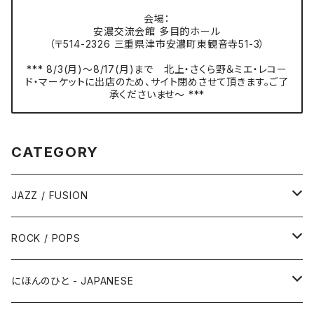
会場：
安濃交流会館 多目的ホール
（〒514-2326 三重県津市安濃町東観音寺51-3）
*** 8/3(月)〜8/17(月)まで 北上・さくら野＆ミエ・レコー
ド・マーケットに出店のため、サイト閉めさせて頂きます。ご了
承くださいませ〜 ***
CATEGORY
JAZZ / FUSION
ピアノ - Piano
ROCK / POPS
サックス - Saxophone
50s-60s POPULAR VOCAL / OLDIES
にほんのひと - JAPANESE