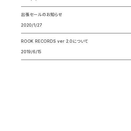
出張セールのお知らせ
BLUE NOTE
GARAGE PUNK / TRASH PUNK
演歌 / 懐メロ
NEW AGE / HEALING
HAWAIIAN
2020/1/27
にほんのJAZZ
POWER POP / NEO MOD / PUB ROCK
民謡・音頭・俗謡
SP
LATIN / BRASIL / BOSSA NOVA
ROOK RECORDS ver 2.0について
big band / trad / swing
PUNK ROCK
落語・浪曲・芸能
AFRO / CUBAN
2019/6/15
JAZZ VOCAL
POP PUNK / MELODIC PUNK
EUROPEAN
FUSION / CROSSOVER
HARDCORE PUNK
CHANSON / CANZONE
ACID JAZZ / UK SOUL / NU JAZZ
EMO / POST HARDCORE
ASIAN MUSIC
FREE JAZZ
NEO SKA / 2TONE / SKA PUNK
DANCEHALL REGGAE