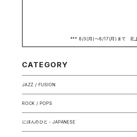
*** 8/3(月)〜8/17(月)
CATEGORY
JAZZ / FUSION
ピアノ - Piano
ROCK / POPS
サックス - Saxophone
50s-60s POPULAR VOCAL / OLDIES
にほんのひと - JAPANESE