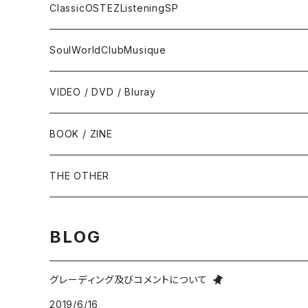
トランペット - Trumpet
SURF / INSTRO
グループサウンズ - GS
ClassicOSTEZListeningSP
トロンボーン - Trombone
FOLK / SSW
にほんのポップス
CLASSIC
SoulWorldClubMusique
フルート/クラリネット - Flute / Clarinet
COUNTRY / BLUEGRASS
アイドル
サウンド・トラック/映画音楽 - SOUNDTRACKS
SOUL / FUNK
VIDEO / DVD / Bluray
にほんのテレビ主題歌・テーマ
ヴァイヴ/オルガン - Vibraphone/organ
HILLBILLY / ROCKABILLY / R&R
ニューミュージック / にほんのフォーク
COMEDY / SPOKEN WORD / READING
BLUES
BOOK / ZINE
ギター・ベース・ドラム - g / b / ds
70s-moderns POPS
にほんのロック
NOVELTY / SABPM
GOSPEL / CCM
THE OTHER
violin / cello
HARD ROCK / HEAVY METAL
にほんのパンク・オルタナティヴ
EASY LISTENING / MOOD MUSIC
SKA / ROCKSTEADY
BLOG
Accordion / Bandoneon
NEO ROCKABILLY / PSYCHOBILLY
にほんのハードロック・ヘヴィメタル
現代音楽Contemporary / PostModern
ROOTS REGGAE / DUB
グレーディング及びコメントについて
group / session
PROGRESSIVE ROCK / PSYCHEDELIA
歌謡曲
AVANT / EXPERIMENTAL / NOISE
FOLKLORE - フォルクローレ
2019/6/16