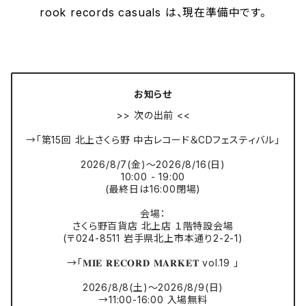
rook records casuals は、現在準備中です。
お知らせ
>> 次の出前 <<
→「第15回 北上さくら野 中古レコード＆CDフェスティバル」
2026/8/7(金)〜2026/8/16(日)
10:00 - 19:00
(最終日は16:00閉場)
会場：
さくら野百貨店 北上店 １階特設会場
(〒024-8511 岩手県北上市本通り2-2-1)
→「𝐌𝐈𝐄 𝐑𝐄𝐂𝐎𝐑𝐃 𝐌𝐀𝐑𝐊𝐄𝐓 vol.19 」
2026/8/8(土)〜2026/8/9(日)
→11:00-16:00 入場無料