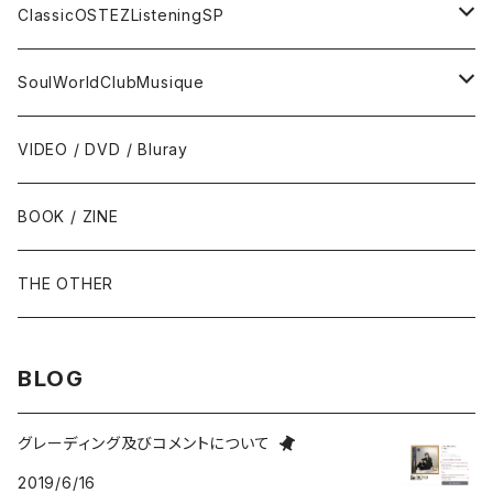
トランペット - Trumpet
SURF / INSTRO
グループサウンズ - GS
ClassicOSTEZListeningSP
トロンボーン - Trombone
FOLK / SSW
にほんのポップス
CLASSIC
SoulWorldClubMusique
フルート/クラリネット - Flute / Clarinet
COUNTRY / BLUEGRASS
アイドル
サウンド・トラック/映画音楽 - SOUNDTRACKS
SOUL / FUNK
VIDEO / DVD / Bluray
にほんのテレビ主題歌・テーマ
ヴァイヴ/オルガン - Vibraphone/organ
HILLBILLY / ROCKABILLY / R&R
ニューミュージック / にほんのフォーク
COMEDY / SPOKEN WORD / READING
BLUES
BOOK / ZINE
ギター・ベース・ドラム - g / b / ds
70s-moderns POPS
にほんのロック
NOVELTY / SABPM
GOSPEL / CCM
THE OTHER
violin / cello
HARD ROCK / HEAVY METAL
にほんのパンク・オルタナティヴ
EASY LISTENING / MOOD MUSIC
SKA / ROCKSTEADY
BLOG
Accordion / Bandoneon
NEO ROCKABILLY / PSYCHOBILLY
にほんのハードロック・ヘヴィメタル
現代音楽Contemporary / PostModern
ROOTS REGGAE / DUB
グレーディング及びコメントについて
2019/6/16
group / session
PROGRESSIVE ROCK / PSYCHEDELIA
歌謡曲
AVANT / EXPERIMENTAL / NOISE
FOLKLORE - フォルクローレ