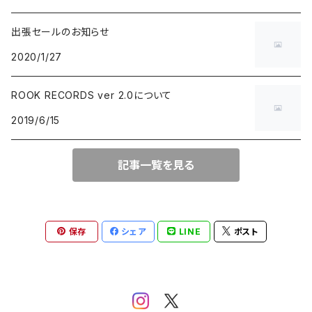
出張セールのお知らせ
BLUE NOTE
GARAGE PUNK / TRASH PUNK
演歌 / 懐メロ
NEW AGE / HEALING
HAWAIIAN
2020/1/27
にほんのJAZZ
POWER POP / NEO MOD / PUB ROCK
民謡・音頭・俗謡
SP
LATIN / BRASIL / BOSSA NOVA
ROOK RECORDS ver 2.0について
2019/6/15
big band / trad / swing
PUNK ROCK
落語・浪曲・芸能
AFRO / CUBAN
JAZZ VOCAL
POP PUNK / MELODIC PUNK
EUROPEAN
記事一覧を見る
FUSION / CROSSOVER
HARDCORE PUNK
CHANSON / CANZONE
保存
シェア
LINE
ポスト
ACID JAZZ / UK SOUL / NU JAZZ
EMO / POST HARDCORE
ASIAN MUSIC
FREE JAZZ
NEO SKA / 2TONE / SKA PUNK
DANCEHALL REGGAE