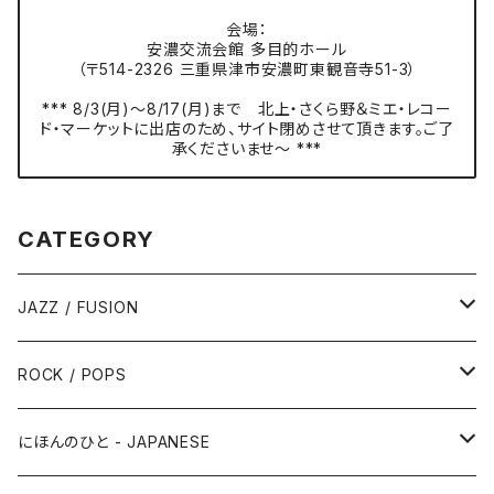
会場：
安濃交流会館 多目的ホール
（〒514-2326 三重県津市安濃町東観音寺51-3）
*** 8/3(月)〜8/17(月)まで 北上・さくら野＆ミエ・レコー
ド・マーケットに出店のため、サイト閉めさせて頂きます。ご了
承くださいませ〜 ***
CATEGORY
JAZZ / FUSION
ピアノ - Piano
ROCK / POPS
サックス - Saxophone
50s-60s POPULAR VOCAL / OLDIES
にほんのひと - JAPANESE