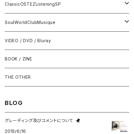
トランペット - Trumpet
SURF / INSTRO
グループサウンズ - GS
ClassicOSTEZListeningSP
トロンボーン - Trombone
FOLK / SSW
にほんのポップス
CLASSIC
SoulWorldClubMusique
フルート/クラリネット - Flute / Clarinet
COUNTRY / BLUEGRASS
アイドル
サウンド・トラック/映画音楽 - SOUNDTRACKS
SOUL / FUNK
VIDEO / DVD / Bluray
にほんのテレビ主題歌・テーマ
ヴァイヴ/オルガン - Vibraphone/organ
HILLBILLY / ROCKABILLY / R&R
ニューミュージック / にほんのフォーク
COMEDY / SPOKEN WORD / READING
BLUES
BOOK / ZINE
ギター・ベース・ドラム - g / b / ds
70s-moderns POPS
にほんのロック
NOVELTY / SABPM
GOSPEL / CCM
THE OTHER
violin / cello
HARD ROCK / HEAVY METAL
にほんのパンク・オルタナティヴ
EASY LISTENING / MOOD MUSIC
SKA / ROCKSTEADY
BLOG
Accordion / Bandoneon
NEO ROCKABILLY / PSYCHOBILLY
にほんのハードロック・ヘヴィメタル
現代音楽Contemporary / PostModern
ROOTS REGGAE / DUB
グレーディング及びコメントについて
2019/6/16
group / session
PROGRESSIVE ROCK / PSYCHEDELIA
歌謡曲
AVANT / EXPERIMENTAL / NOISE
FOLKLORE - フォルクローレ