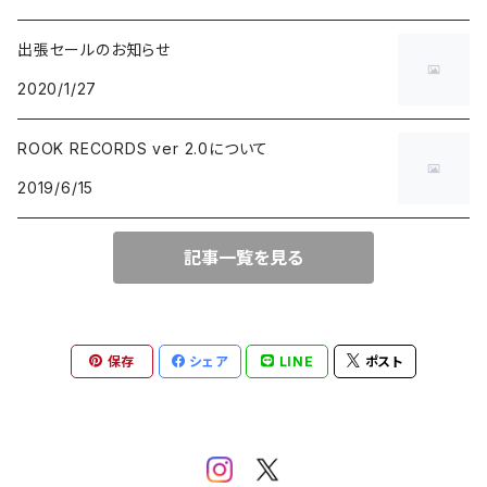
出張セールのお知らせ
BLUE NOTE
GARAGE PUNK / TRASH PUNK
演歌 / 懐メロ
NEW AGE / HEALING
HAWAIIAN
2020/1/27
にほんのJAZZ
POWER POP / NEO MOD / PUB ROCK
民謡・音頭・俗謡
SP
LATIN / BRASIL / BOSSA NOVA
ROOK RECORDS ver 2.0について
2019/6/15
big band / trad / swing
PUNK ROCK
落語・浪曲・芸能
AFRO / CUBAN
JAZZ VOCAL
POP PUNK / MELODIC PUNK
EUROPEAN
記事一覧を見る
FUSION / CROSSOVER
HARDCORE PUNK
CHANSON / CANZONE
保存
シェア
LINE
ポスト
ACID JAZZ / UK SOUL / NU JAZZ
EMO / POST HARDCORE
ASIAN MUSIC
FREE JAZZ
NEO SKA / 2TONE / SKA PUNK
DANCEHALL REGGAE