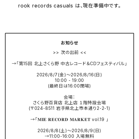
rook records casuals は、現在準備中です。
お知らせ
>> 次の出前 <<
→「第15回 北上さくら野 中古レコード＆CDフェスティバル」
2026/8/7(金)〜2026/8/16(日)
10:00 - 19:00
(最終日は16:00閉場)
会場：
さくら野百貨店 北上店 １階特設会場
(〒024-8511 岩手県北上市本通り2-2-1)
→「𝐌𝐈𝐄 𝐑𝐄𝐂𝐎𝐑𝐃 𝐌𝐀𝐑𝐊𝐄𝐓 vol.19 」
2026/8/8(土)〜2026/8/9(日)
→11:00-16:00 入場無料