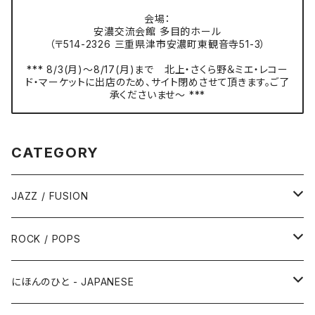
会場：
安濃交流会館 多目的ホール
（〒514-2326 三重県津市安濃町東観音寺51-3）
*** 8/3(月)〜8/17(月)まで 北上・さくら野＆ミエ・レコー
ド・マーケットに出店のため、サイト閉めさせて頂きます。ご了
承くださいませ〜 ***
CATEGORY
JAZZ / FUSION
ピアノ - Piano
ROCK / POPS
サックス - Saxophone
50s-60s POPULAR VOCAL / OLDIES
にほんのひと - JAPANESE