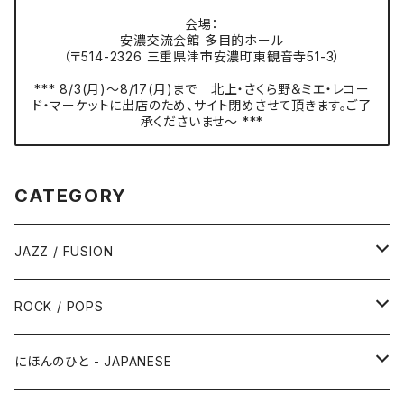
会場：
安濃交流会館 多目的ホール
（〒514-2326 三重県津市安濃町東観音寺51-3）
*** 8/3(月)〜8/17(月)まで 北上・さくら野＆ミエ・レコー
ド・マーケットに出店のため、サイト閉めさせて頂きます。ご了
承くださいませ〜 ***
CATEGORY
JAZZ / FUSION
ピアノ - Piano
ROCK / POPS
サックス - Saxophone
50s-60s POPULAR VOCAL / OLDIES
にほんのひと - JAPANESE