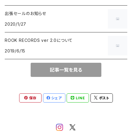
出張セールのお知らせ
BLUE NOTE
GARAGE PUNK / TRASH PUNK
演歌 / 懐メロ
NEW AGE / HEALING
HAWAIIAN
2020/1/27
にほんのJAZZ
POWER POP / NEO MOD / PUB ROCK
民謡・音頭・俗謡
SP
LATIN / BRASIL / BOSSA NOVA
ROOK RECORDS ver 2.0について
2019/6/15
big band / trad / swing
PUNK ROCK
落語・浪曲・芸能
AFRO / CUBAN
JAZZ VOCAL
POP PUNK / MELODIC PUNK
EUROPEAN
記事一覧を見る
FUSION / CROSSOVER
HARDCORE PUNK
CHANSON / CANZONE
保存
シェア
LINE
ポスト
ACID JAZZ / UK SOUL / NU JAZZ
EMO / POST HARDCORE
ASIAN MUSIC
FREE JAZZ
NEO SKA / 2TONE / SKA PUNK
DANCEHALL REGGAE