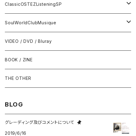
トランペット - Trumpet
SURF / INSTRO
グループサウンズ - GS
ClassicOSTEZListeningSP
トロンボーン - Trombone
FOLK / SSW
にほんのポップス
CLASSIC
SoulWorldClubMusique
フルート/クラリネット - Flute / Clarinet
COUNTRY / BLUEGRASS
アイドル
サウンド・トラック/映画音楽 - SOUNDTRACKS
SOUL / FUNK
VIDEO / DVD / Bluray
にほんのテレビ主題歌・テーマ
ヴァイヴ/オルガン - Vibraphone/organ
HILLBILLY / ROCKABILLY / R&R
ニューミュージック / にほんのフォーク
COMEDY / SPOKEN WORD / READING
BLUES
BOOK / ZINE
ギター・ベース・ドラム - g / b / ds
70s-moderns POPS
にほんのロック
NOVELTY / SABPM
GOSPEL / CCM
THE OTHER
violin / cello
HARD ROCK / HEAVY METAL
にほんのパンク・オルタナティヴ
EASY LISTENING / MOOD MUSIC
SKA / ROCKSTEADY
BLOG
Accordion / Bandoneon
NEO ROCKABILLY / PSYCHOBILLY
にほんのハードロック・ヘヴィメタル
現代音楽Contemporary / PostModern
ROOTS REGGAE / DUB
グレーディング及びコメントについて
2019/6/16
group / session
PROGRESSIVE ROCK / PSYCHEDELIA
歌謡曲
AVANT / EXPERIMENTAL / NOISE
FOLKLORE - フォルクローレ