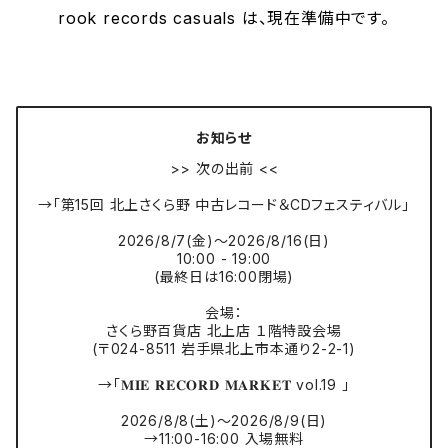
rook records casuals は、現在準備中です。
お知らせ
>> 次の出前 <<
→「第15回 北上さくら野 中古レコード＆CDフェスティバル」
2026/8/7(金)〜2026/8/16(日)
10:00 - 19:00
(最終日は16:00閉場)
会場：
さくら野百貨店 北上店 １階特設会場
(〒024-8511 岩手県北上市本通り2-2-1)
→「𝐌𝐈𝐄 𝐑𝐄𝐂𝐎𝐑𝐃 𝐌𝐀𝐑𝐊𝐄𝐓 vol.19 」
2026/8/8(土)〜2026/8/9(日)
→11:00-16:00 入場無料