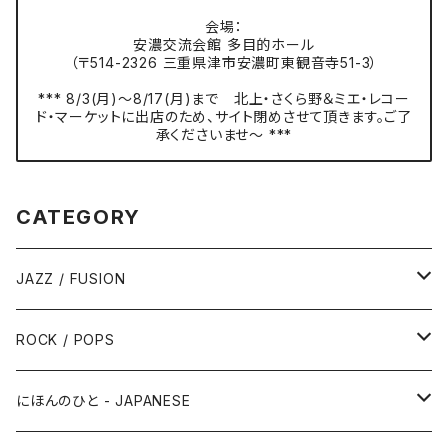
会場：
安濃交流会館 多目的ホール
（〒514-2326 三重県津市安濃町東観音寺51-3）
*** 8/3(月)〜8/17(月)まで 北上・さくら野＆ミエ・レコー
ド・マーケットに出店のため、サイト閉めさせて頂きます。ご了
承くださいませ〜 ***
CATEGORY
JAZZ / FUSION
ピアノ - Piano
ROCK / POPS
サックス - Saxophone
50s-60s POPULAR VOCAL / OLDIES
にほんのひと - JAPANESE