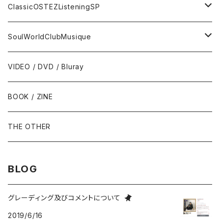
トランペット - Trumpet
SURF / INSTRO
グループサウンズ - GS
ClassicOSTEZListeningSP
トロンボーン - Trombone
FOLK / SSW
にほんのポップス
CLASSIC
SoulWorldClubMusique
フルート/クラリネット - Flute / Clarinet
COUNTRY / BLUEGRASS
アイドル
サウンド・トラック/映画音楽 - SOUNDTRACKS
SOUL / FUNK
VIDEO / DVD / Bluray
にほんのテレビ主題歌・テーマ
ヴァイヴ/オルガン - Vibraphone/organ
HILLBILLY / ROCKABILLY / R&R
ニューミュージック / にほんのフォーク
COMEDY / SPOKEN WORD / READING
BLUES
BOOK / ZINE
ギター・ベース・ドラム - g / b / ds
70s-moderns POPS
にほんのロック
NOVELTY / SABPM
GOSPEL / CCM
THE OTHER
violin / cello
HARD ROCK / HEAVY METAL
にほんのパンク・オルタナティヴ
EASY LISTENING / MOOD MUSIC
SKA / ROCKSTEADY
BLOG
Accordion / Bandoneon
NEO ROCKABILLY / PSYCHOBILLY
にほんのハードロック・ヘヴィメタル
現代音楽Contemporary / PostModern
ROOTS REGGAE / DUB
グレーディング及びコメントについて
2019/6/16
group / session
PROGRESSIVE ROCK / PSYCHEDELIA
歌謡曲
AVANT / EXPERIMENTAL / NOISE
FOLKLORE - フォルクローレ