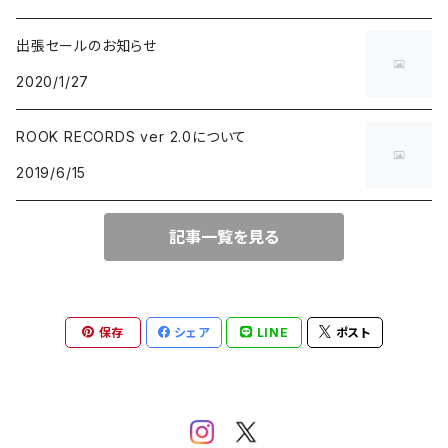
出張セールのお知らせ
BLUE NOTE
GARAGE PUNK / TRASH PUNK
演歌 / 懐メロ
NEW AGE / HEALING
HAWAIIAN
2020/1/27
にほんのJAZZ
POWER POP / NEO MOD / PUB ROCK
民謡・音頭・俗謡
SP
LATIN / BRASIL / BOSSA NOVA
ROOK RECORDS ver 2.0について
2019/6/15
big band / trad / swing
PUNK ROCK
落語・浪曲・芸能
AFRO / CUBAN
JAZZ VOCAL
POP PUNK / MELODIC PUNK
EUROPEAN
記事一覧を見る
FUSION / CROSSOVER
HARDCORE PUNK
CHANSON / CANZONE
保存
シェア
LINE
ポスト
ACID JAZZ / UK SOUL / NU JAZZ
EMO / POST HARDCORE
ASIAN MUSIC
FREE JAZZ
NEO SKA / 2TONE / SKA PUNK
DANCEHALL REGGAE