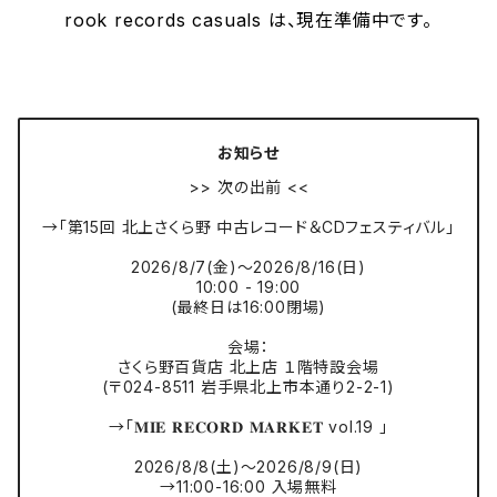
rook records casuals は、現在準備中です。
お知らせ
>> 次の出前 <<
→「第15回 北上さくら野 中古レコード＆CDフェスティバル」
2026/8/7(金)〜2026/8/16(日)
10:00 - 19:00
(最終日は16:00閉場)
会場：
さくら野百貨店 北上店 １階特設会場
(〒024-8511 岩手県北上市本通り2-2-1)
→「𝐌𝐈𝐄 𝐑𝐄𝐂𝐎𝐑𝐃 𝐌𝐀𝐑𝐊𝐄𝐓 vol.19 」
2026/8/8(土)〜2026/8/9(日)
→11:00-16:00 入場無料